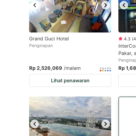
Grand Guci Hotel
4.3
(
4
Penginapan
InterCo
Pakar, 
Pengina
Rp 2,526,069
/malam
Rp 1,6
Lihat penawaran