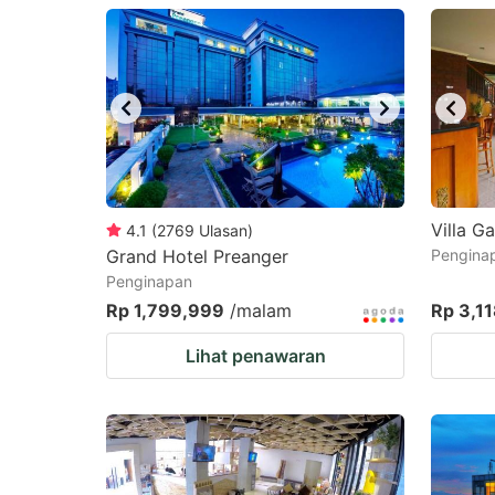
question
qu
mark
m
key
k
to
to
get
ge
the
th
keyboard
k
Villa G
4.1
(
2769
Ulasan
)
Grand Hotel Preanger
Pengina
shortcuts
sh
Penginapan
for
fo
Rp 1,799,999
/malam
Rp 3,1
changing
c
Lihat penawaran
dates.
da