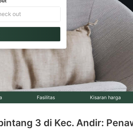
out
vigate
ackward
teract
th
e
lendar
nd
lect
a
Fasilitas
Kisaran harga
te.
intang 3 di Kec. Andir: Pena
ess
e