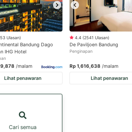
53
Ulasan
)
4.4
(
2541
Ulasan
)
ntinental Bandung Dago
De Paviljoen Bandung
an IHG Hotel
Penginapan
pan
89,878
/malam
Rp 1,616,638
/malam
Lihat penawaran
Lihat penawaran
Cari semua