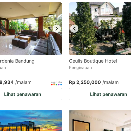
estion
ark
ey
t
e
eyboard
ardenia Bandung
Geulis Boutique Hotel
pan
Penginapan
ortcuts
r
18,934
/malam
Rp 2,250,000
/malam
hanging
Lihat penawaran
Lihat penawaran
tes.