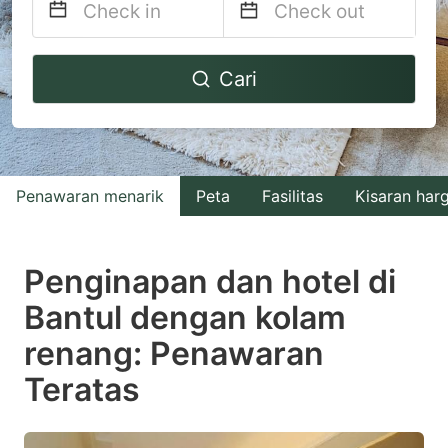
Navigate
Navigate
Cari
forward
backward
to
to
interact
interact
with
with
Penawaran menarik
Peta
Fasilitas
Kisaran har
the
the
calendar
calendar
and
and
Penginapan dan hotel di
select
select
Bantul dengan kolam
a
a
renang: Penawaran
date.
date.
Press
Press
Teratas
the
the
question
question