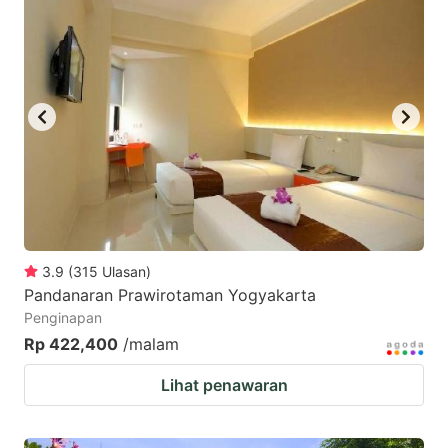
mark
mark
key
key
to
to
get
get
the
the
keyboard
keyboard
shortcuts
shortcuts
for
for
changing
changing
3.9
(
315
Ulasan
)
dates.
dates.
Pandanaran Prawirotaman Yogyakarta
Penginapan
Rp 422,400
/malam
Lihat penawaran