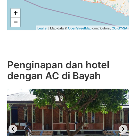
+
−
Leaflet
| Map data ©
OpenStreetMap
contributors,
CC-BY-SA
Penginapan dan hotel
dengan AC di Bayah