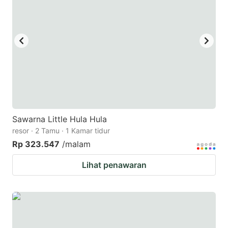
key
key
to
to
get
get
the
the
keyboard
keyboard
shortcuts
shortcuts
for
for
changing
changing
Sawarna Little Hula Hula
dates.
dates.
resor · 2 Tamu · 1 Kamar tidur
Rp 323.547
/malam
Lihat penawaran