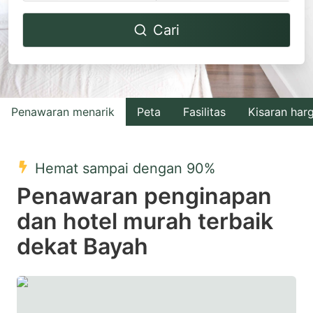
Navigate
Navigate
Cari
forward
backward
to
to
interact
interact
with
with
Penawaran menarik
Peta
Fasilitas
Kisaran har
the
the
calendar
calendar
and
and
Hemat sampai dengan 90%
select
select
Penawaran penginapan
a
a
dan hotel murah terbaik
date.
date.
dekat Bayah
Press
Press
the
the
question
question
mark
mark