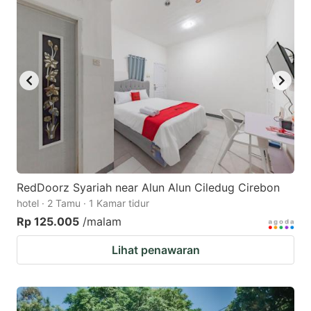
mark
mark
key
key
to
to
get
get
the
the
keyboard
keyboard
shortcuts
shortcuts
for
for
changing
changing
RedDoorz Syariah near Alun Alun Ciledug Cirebon
dates.
dates.
hotel · 2 Tamu · 1 Kamar tidur
Rp 125.005
/malam
Lihat penawaran