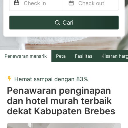
Navigate
Navigate
Cari
forward
backward
to
to
interact
interact
with
with
Penawaran menarik
Peta
Fasilitas
Kisaran har
the
the
calendar
calendar
and
and
Hemat sampai dengan 83%
select
select
Penawaran penginapan
a
a
dan hotel murah terbaik
date.
date.
dekat Kabupaten Brebes
Press
Press
the
the
question
question