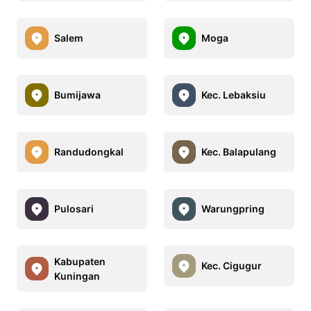
Salem
Moga
Bumijawa
Kec. Lebaksiu
Randudongkal
Kec. Balapulang
Pulosari
Warungpring
Kabupaten
Kec. Cigugur
Kuningan