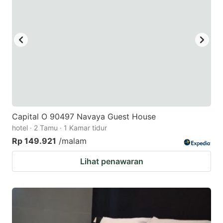
key
key
to
to
get
get
the
the
keyboard
keyboard
shortcuts
shortcuts
for
for
changing
changing
Capital O 90497 Navaya Guest House
dates.
dates.
hotel · 2 Tamu · 1 Kamar tidur
Rp 149.921
/malam
Lihat penawaran