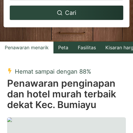
Navigate
Navigate
Cari
forward
backward
to
to
interact
interact
with
with
Penawaran menarik
Peta
Fasilitas
Kisaran har
the
the
calendar
calendar
and
and
Hemat sampai dengan 88%
select
select
Penawaran penginapan
a
a
dan hotel murah terbaik
date.
date.
dekat Kec. Bumiayu
Press
Press
the
the
question
question
mark
mark