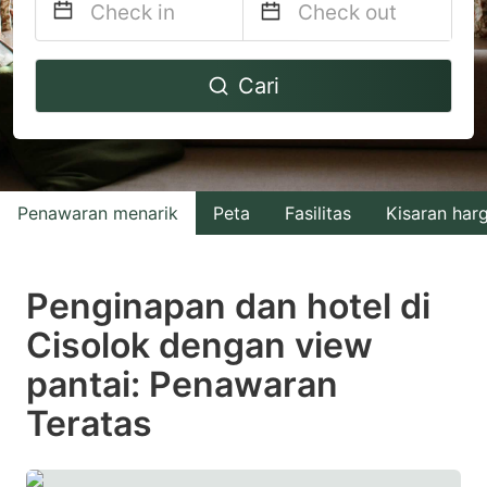
Navigate
Navigate
Cari
forward
backward
to
to
interact
interact
with
with
Penawaran menarik
Peta
Fasilitas
Kisaran har
the
the
calendar
calendar
and
and
Penginapan dan hotel di
select
select
Cisolok dengan view
a
a
pantai: Penawaran
date.
date.
Press
Press
Teratas
the
the
question
question