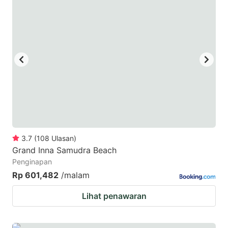
mark
mark
key
key
to
to
get
get
the
the
keyboard
keyboard
shortcuts
shortcuts
for
for
changing
changing
3.7
(
108
Ulasan
)
dates.
dates.
Grand Inna Samudra Beach
Penginapan
Rp 601,482
/malam
Lihat penawaran