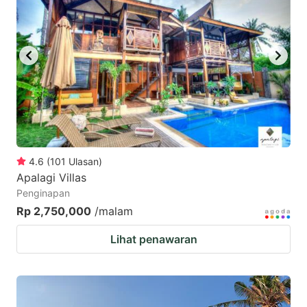
mark
mark
key
key
to
to
get
get
the
the
keyboard
keyboard
shortcuts
shortcuts
for
for
4.6
(
101
Ulasan
)
Apalagi Villas
changing
changing
Penginapan
dates.
dates.
Rp 2,750,000
/malam
Lihat penawaran