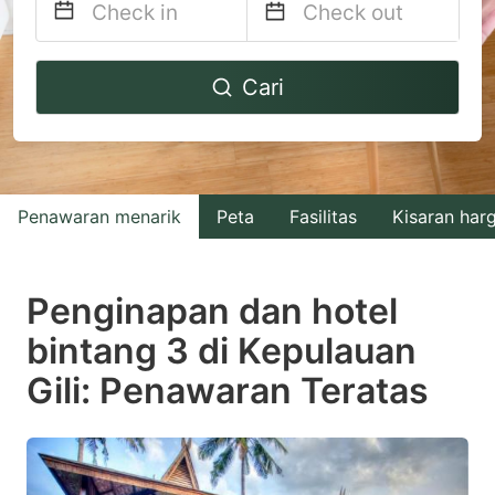
Navigate
Navigate
Cari
forward
backward
to
to
interact
interact
with
with
Penawaran menarik
Peta
Fasilitas
Kisaran har
the
the
calendar
calendar
and
and
Penginapan dan hotel
select
select
bintang 3 di Kepulauan
a
a
Gili: Penawaran Teratas
date.
date.
Press
Press
the
the
question
question