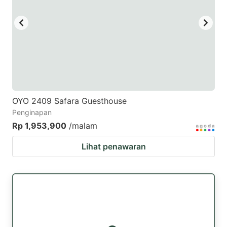
key
key
to
to
get
get
the
the
keyboard
keyboard
shortcuts
shortcuts
for
for
OYO 2409 Safara Guesthouse
Penginapan
changing
changing
Rp 1,953,900
/malam
dates.
dates.
Lihat penawaran