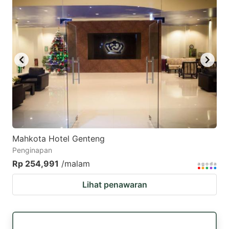
mark
mark
key
key
to
to
get
get
the
the
keyboard
keyboard
shortcuts
shortcuts
for
for
changing
changing
Mahkota Hotel Genteng
dates.
dates.
Penginapan
Rp 254,991
/malam
Lihat penawaran