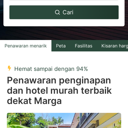
Navigate
Navigate
Cari
forward
backward
to
to
interact
interact
with
with
Penawaran menarik
Peta
Fasilitas
Kisaran har
the
the
calendar
calendar
and
and
Hemat sampai dengan 94%
select
select
Penawaran penginapan
a
a
dan hotel murah terbaik
date.
date.
dekat Marga
Press
Press
the
the
question
question
mark
mark