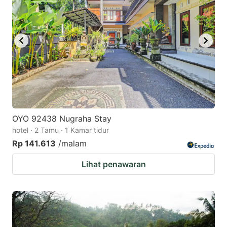
key
key
to
to
get
get
the
the
keyboard
keyboard
shortcuts
shortcuts
for
for
changing
changing
OYO 92438 Nugraha Stay
dates.
dates.
hotel · 2 Tamu · 1 Kamar tidur
Rp 141.613
/malam
Lihat penawaran