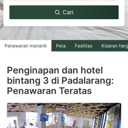
Navigate
Navigate
Cari
forward
backward
to
to
interact
interact
with
with
Penawaran menarik
Peta
Fasilitas
Kisaran har
the
the
calendar
calendar
and
and
Penginapan dan hotel
select
select
bintang 3 di Padalarang:
a
a
Penawaran Teratas
date.
date.
Press
Press
the
the
question
question
mark
mark