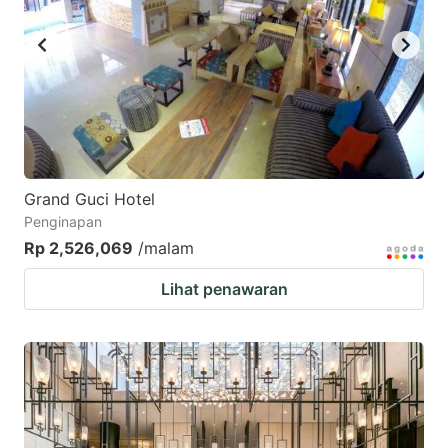
key
key
to
to
get
get
the
the
keyboard
keyboard
shortcuts
shortcuts
for
for
Grand Guci Hotel
Penginapan
changing
changing
Rp 2,526,069
/malam
dates.
dates.
Lihat penawaran