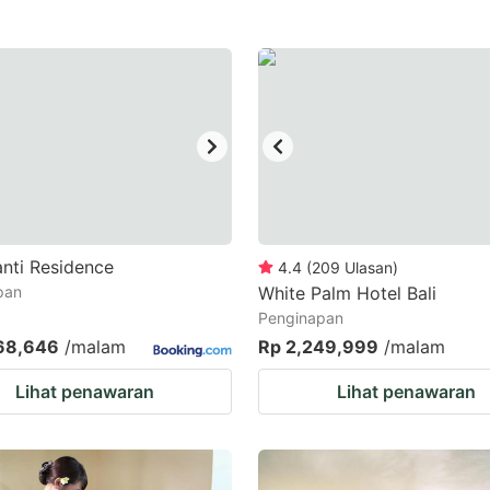
estion
ark
ey
t
e
eyboard
ortcuts
nti Residence
4.4
(
209
Ulasan
)
r
pan
White Palm Hotel Bali
Penginapan
hanging
68,646
/malam
Rp 2,249,999
/malam
tes.
Lihat penawaran
Lihat penawaran