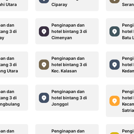
ahi Utara
Ciparay
Sera
pan dan
Penginapan dan
Pengi
tang 3 di
hotel bintang 3 di
hotel 
Bay
Cimenyan
Batu 
pan dan
Penginapan dan
Pengi
tang 3 di
hotel bintang 3 di
hotel 
ang Utara
Kec. Kalasan
Keda
pan dan
Penginapan dan
Pengi
tang 3 di
hotel bintang 3 di
hotel 
ungbulang
Jonggol
Keca
Satria
pan dan
Penginapan dan
Pengi