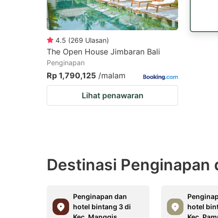
4.5
(
269
Ulasan
)
The Open House Jimbaran Bali
Penginapan
Rp 1,790,125
/malam
Lihat penawaran
Destinasi Penginapan d
Penginapan dan
Pengina
hotel bintang 3 di
hotel bin
Kec. Manggis
Kec. Pam