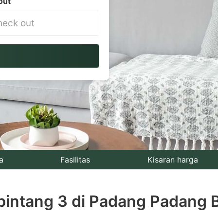
out
vigate
ackward
teract
th
e
lendar
nd
lect
a
Fasilitas
Kisaran harga
te.
bintang 3 di Padang Padang
ess
e