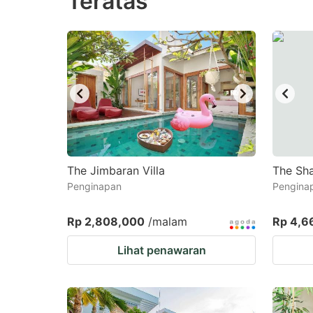
Teratas
question
qu
mark
m
key
k
to
to
get
ge
the
th
keyboard
k
shortcuts
sh
The Jimbaran Villa
The Sha
for
fo
Penginapan
Pengina
changing
c
Rp 2,808,000
/malam
Rp 4,6
dates.
da
Lihat penawaran