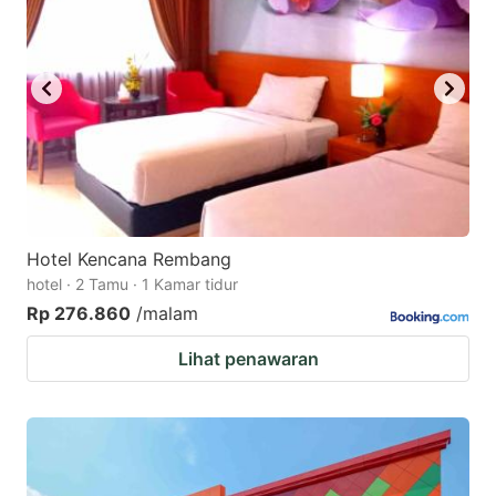
key
key
to
to
get
get
the
the
keyboard
keyboard
shortcuts
shortcuts
for
for
changing
changing
Hotel Kencana Rembang
dates.
dates.
hotel · 2 Tamu · 1 Kamar tidur
Rp 276.860
/malam
Lihat penawaran