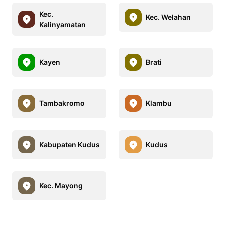
Kec.
Kec. Welahan
Kalinyamatan
Kayen
Brati
Tambakromo
Klambu
Kabupaten Kudus
Kudus
Kec. Mayong