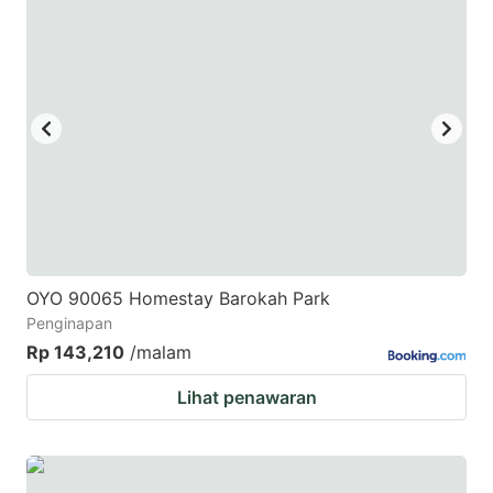
mark
mark
key
key
to
to
get
get
the
the
keyboard
keyboard
shortcuts
shortcuts
for
for
changing
changing
OYO 90065 Homestay Barokah Park
dates.
dates.
Penginapan
Rp 143,210
/malam
Lihat penawaran