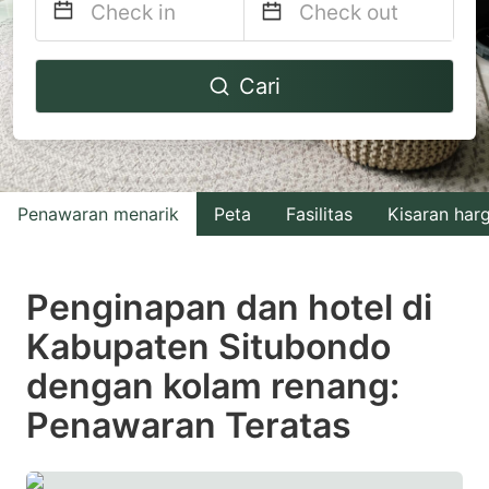
Navigate
Navigate
Cari
forward
backward
to
to
interact
interact
with
with
Penawaran menarik
Peta
Fasilitas
Kisaran har
the
the
calendar
calendar
and
and
Penginapan dan hotel di
select
select
Kabupaten Situbondo
a
a
dengan kolam renang:
date.
date.
Press
Press
Penawaran Teratas
the
the
question
question