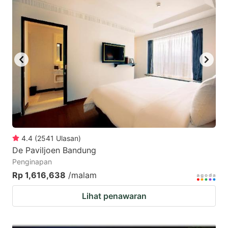
mark
mark
key
key
to
to
get
get
the
the
keyboard
keyboard
shortcuts
shortcuts
for
for
changing
changing
4.4
(
2541
Ulasan
)
dates.
dates.
De Paviljoen Bandung
Penginapan
Rp 1,616,638
/malam
Lihat penawaran