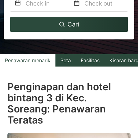
Navigate
Navigate
Cari
forward
backward
to
to
interact
interact
with
with
Penawaran menarik
Peta
Fasilitas
Kisaran har
the
the
calendar
calendar
and
and
Penginapan dan hotel
select
select
bintang 3 di Kec.
a
a
Soreang: Penawaran
date.
date.
Press
Press
Teratas
the
the
question
question