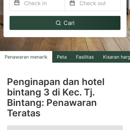
Navigate
Navigate
Cari
forward
backward
to
to
interact
interact
with
with
Penawaran menarik
Peta
Fasilitas
Kisaran har
the
the
calendar
calendar
and
and
Penginapan dan hotel
select
select
bintang 3 di Kec. Tj.
a
a
Bintang: Penawaran
date.
date.
Press
Press
Teratas
the
the
question
question