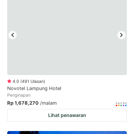
mark
mark
key
key
to
to
get
get
the
the
keyboard
keyboard
shortcuts
shortcuts
for
for
changing
changing
4.0
(
491
Ulasan
)
dates.
dates.
Novotel Lampung Hotel
Penginapan
Rp 1,678,270
/malam
Lihat penawaran