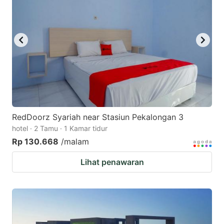
key
key
to
to
get
get
the
the
keyboard
keyboard
shortcuts
shortcuts
for
for
changing
changing
RedDoorz Syariah near Stasiun Pekalongan 3
dates.
dates.
hotel · 2 Tamu · 1 Kamar tidur
Rp 130.668
/malam
Lihat penawaran