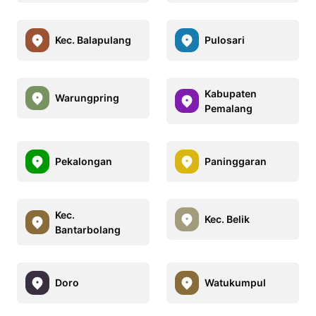
Kec. Balapulang
Pulosari
Kabupaten
Warungpring
Pemalang
Pekalongan
Paninggaran
Kec.
Kec. Belik
Bantarbolang
Doro
Watukumpul