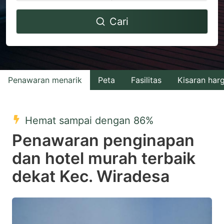
Navigate
Navigate
Cari
forward
backward
to
to
interact
interact
with
with
Penawaran menarik
Peta
Fasilitas
Kisaran har
the
the
calendar
calendar
and
and
Hemat sampai dengan 86%
select
select
Penawaran penginapan
a
a
dan hotel murah terbaik
date.
date.
dekat Kec. Wiradesa
Press
Press
the
the
question
question
mark
mark