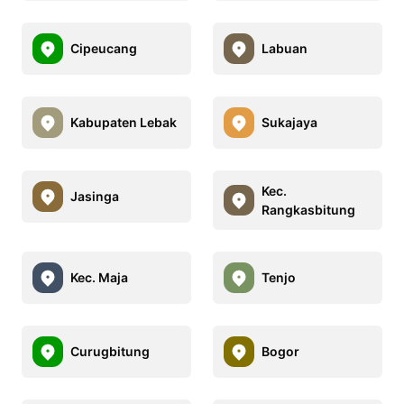
Cipeucang
Labuan
Kabupaten Lebak
Sukajaya
Kec.
Jasinga
Rangkasbitung
Kec. Maja
Tenjo
Curugbitung
Bogor