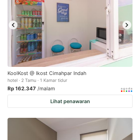
key
key
to
to
get
get
the
the
keyboard
keyboard
shortcuts
shortcuts
for
for
changing
changing
KoolKost @ Ikost Cimahpar Indah
dates.
dates.
hotel · 2 Tamu · 1 Kamar tidur
Rp 162.347
/malam
Lihat penawaran