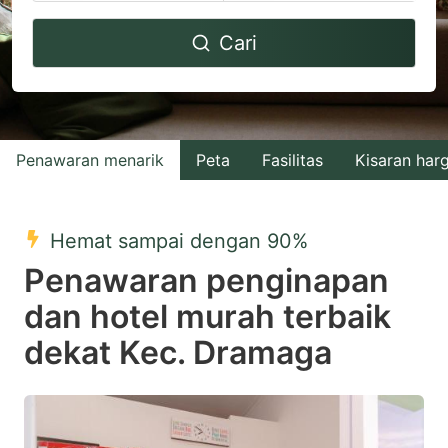
Navigate
Navigate
Cari
forward
backward
to
to
interact
interact
with
with
Penawaran menarik
Peta
Fasilitas
Kisaran har
the
the
calendar
calendar
and
and
Hemat sampai dengan 90%
select
select
Penawaran penginapan
a
a
dan hotel murah terbaik
date.
date.
dekat Kec. Dramaga
Press
Press
the
the
question
question
mark
mark