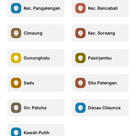
Kec. Pangalengan
Kec. Rancabali
Cimaung
Kec. Soreang
Gununghalu
Pasirjambu
Sadu
Situ Patengan
Gn. Patuha
Danau Cileunca
Kawah Putih