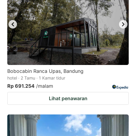
key
key
to
to
get
get
the
the
keyboard
keyboard
shortcuts
shortcuts
for
for
changing
changing
Bobocabin Ranca Upas, Bandung
dates.
dates.
hotel · 2 Tamu · 1 Kamar tidur
Rp 691.254
/malam
Lihat penawaran