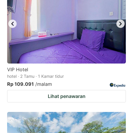
key
key
to
to
get
get
the
the
keyboard
keyboard
shortcuts
shortcuts
for
for
changing
changing
VIP Hotel
dates.
dates.
hotel · 2 Tamu · 1 Kamar tidur
Rp 109.091
/malam
Lihat penawaran