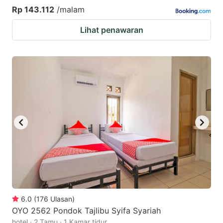
Rp 143.112
/malam
Lihat penawaran
6.0
(
176
Ulasan
)
OYO 2562 Pondok Tajlibu Syifa Syariah
hotel · 2 Tamu · 1 Kamar tidur