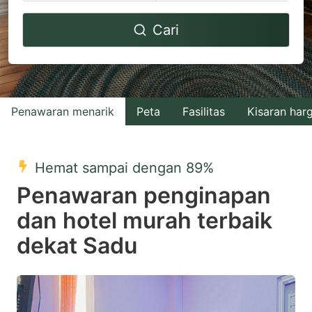
Navigate
Navigate
Cari
forward
backward
to
to
interact
interact
with
with
Penawaran menarik
Peta
Fasilitas
Kisaran har
the
the
calendar
calendar
and
and
Hemat sampai dengan 89%
select
select
Penawaran penginapan
a
a
dan hotel murah terbaik
date.
date.
dekat Sadu
Press
Press
the
the
question
question
mark
mark