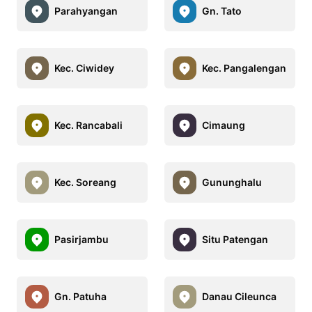
Parahyangan
Gn. Tato
Kec. Ciwidey
Kec. Pangalengan
Kec. Rancabali
Cimaung
Kec. Soreang
Gununghalu
Pasirjambu
Situ Patengan
Gn. Patuha
Danau Cileunca