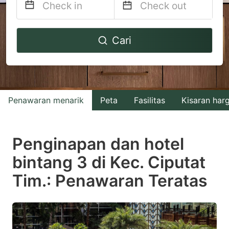
Navigate
Navigate
Cari
forward
backward
to
to
interact
interact
with
with
Penawaran menarik
Peta
Fasilitas
Kisaran har
the
the
calendar
calendar
and
and
Penginapan dan hotel
select
select
bintang 3 di Kec. Ciputat
a
a
Tim.: Penawaran Teratas
date.
date.
Press
Press
the
the
question
question