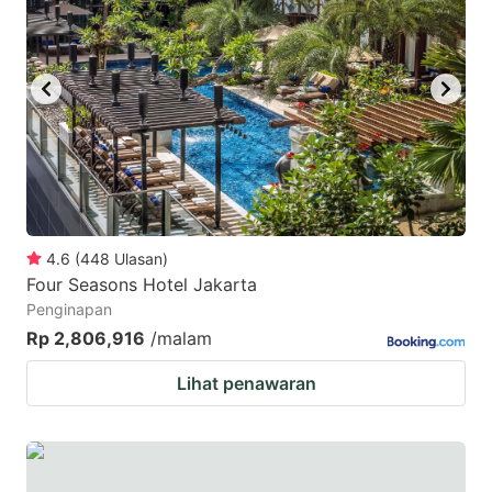
mark
mark
key
key
to
to
get
get
the
the
keyboard
keyboard
shortcuts
shortcuts
for
for
4.6
(
448
Ulasan
)
Four Seasons Hotel Jakarta
changing
changing
Penginapan
dates.
dates.
Rp 2,806,916
/malam
Lihat penawaran